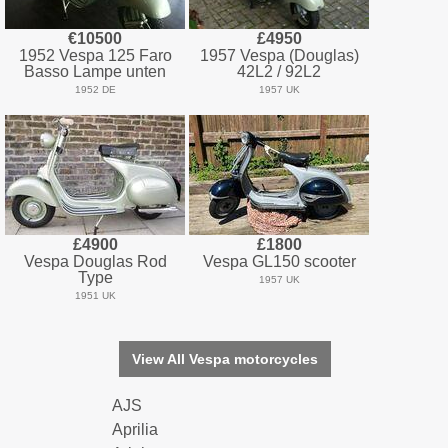
€10500
£4950
1952 Vespa 125 Faro
1957 Vespa (Douglas)
Basso Lampe unten
42L2 / 92L2
1952 DE
1957 UK
£4900
£1800
Vespa Douglas Rod
Vespa GL150 scooter
Type
1957 UK
1951 UK
View All Vespa motorcycles
AJS
Aprilia