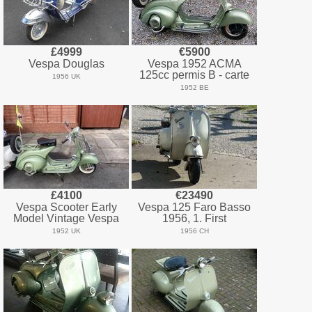
£4999
€5900
Vespa Douglas
Vespa 1952 ACMA
125cc permis B - carte
1956 UK
1952 BE
£4100
€23490
Vespa Scooter Early
Vespa 125 Faro Basso
Model Vintage Vespa
1956, 1. First
1952 UK
1956 CH