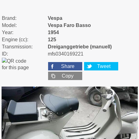
Brand:
Vespa
Model:
Vespa Faro Basso
Year:
1954
Engine (cc):
125
Transmission:
Dreiganggetriebe (manuell)
ID:
mfs0340169221
Share
Tweet
Copy